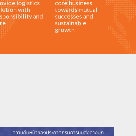
ovide logistics
core business
lution with
towards mutual
sponsibility and
successes and
re
sustainable
growth