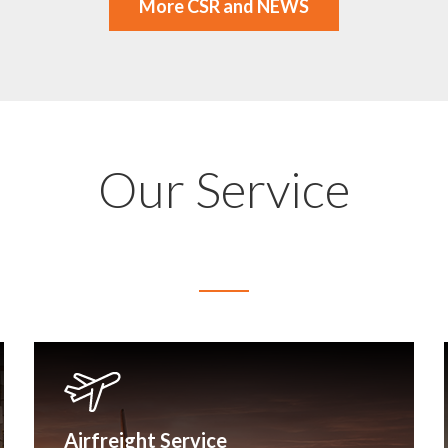
More CSR and NEWS
Our Service
Airfreight Service