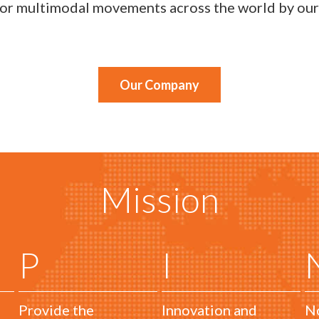
ajor multimodal movements across the world by our
Our Company
Mission
P
I
Provide the
Innovation and
No