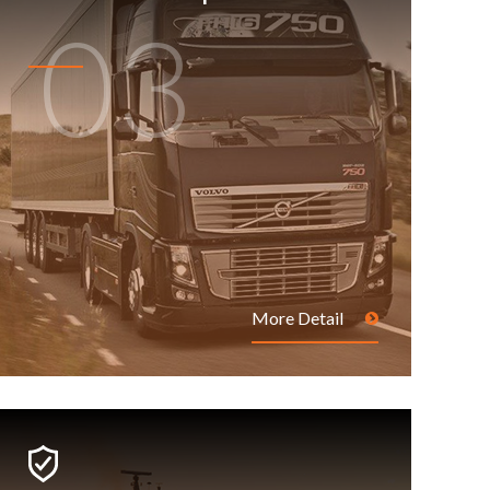
03
More Detail