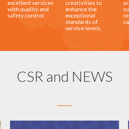
excellent services
creativities to
pr
with quality and
enhance the
so
safety control
exceptional
re
standards of
ca
service levels
CSR and NEWS