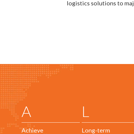
logistics solutions to m
A
L
Achieve
Long-term