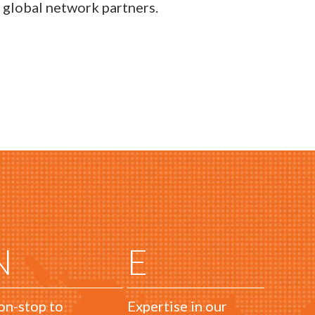
 global network partners.
N
E
n-stop to
Expertise in our